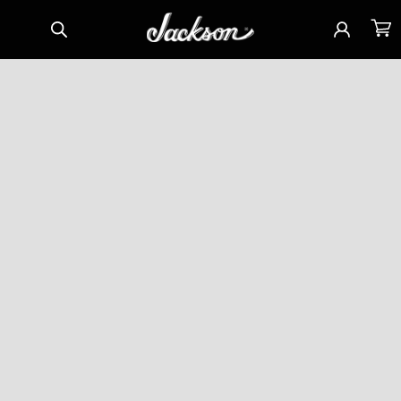
Saltar
Iniciar
Carrinh
para o
sessão
conteúdo